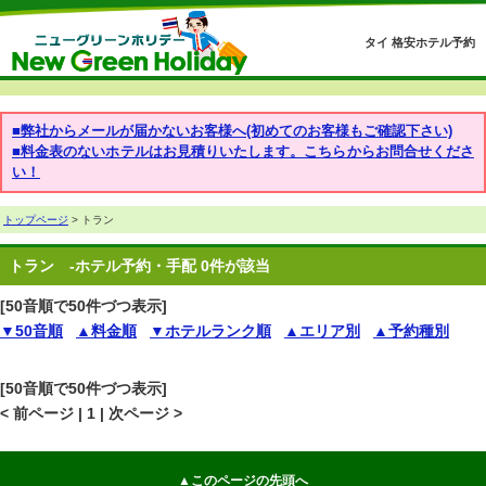
タイ 格安ホテル予約
■弊社からメールが届かないお客様へ(初めてのお客様もご確認下さい)
■料金表のないホテルはお見積りいたします。こちらからお問合せくださ
い！
トップページ
> トラン
トラン
-ホテル予約・手配 0件が該当
[50音順で50件づつ表示]
▼50音順
▲料金順
▼ホテルランク順
▲エリア別
▲予約種別
[50音順で50件づつ表示]
< 前ページ | 1 | 次ページ >
▲このページの先頭へ