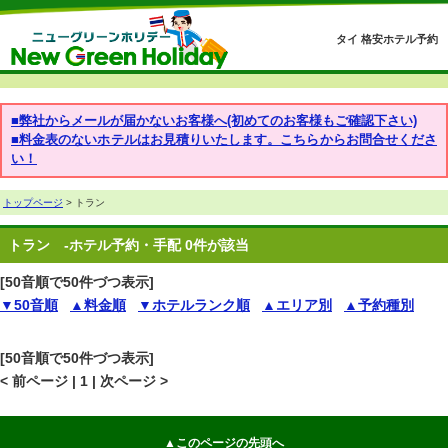
タイ 格安ホテル予約
■弊社からメールが届かないお客様へ(初めてのお客様もご確認下さい)
■料金表のないホテルはお見積りいたします。こちらからお問合せくださ
い！
トップページ
> トラン
トラン
-ホテル予約・手配 0件が該当
[50音順で50件づつ表示]
▼50音順
▲料金順
▼ホテルランク順
▲エリア別
▲予約種別
[50音順で50件づつ表示]
< 前ページ | 1 | 次ページ >
▲このページの先頭へ