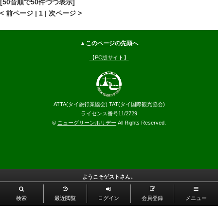
[50音順で50件づつ表示]
--
円～
< 前ページ | 1 | 次ページ >
▲このページの先頭へ
【PC版サイト】
ATTA(タイ旅行業協会) TAT(タイ国際観光協会)
ライセンス番号11/2729
©
ニューグリーンホリデー
All Rights Reserved.
ようこそゲストさん。
検索
最近閲覧
ログイン
会員登録
メニュー