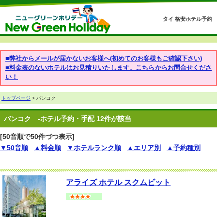
タイ 格安ホテル予約
■弊社からメールが届かないお客様へ(初めてのお客様もご確認下さい)
■料金表のないホテルはお見積りいたします。こちらからお問合せくださ
い！
トップページ
> バンコク
バンコク
-ホテル予約・手配 12件が該当
[50音順で50件づつ表示]
▼50音順
▲料金順
▼ホテルランク順
▲エリア別
▲予約種別
アライズ ホテル スクムビット