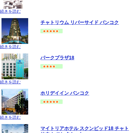
続きを読む
バンコク
シーロム・サトーン
地図
チャトリウム リバーサイド バンコク
--
円～
続きを読む
バンコク
チャオプラヤー川沿い
地図
パークプラザ18
--
円～
続きを読む
バンコク
スクムビット(アソーク-プロンポン手前)
地図
ホリデイイン バンコク
--
円～
続きを読む
バンコク
プラトゥーナム
地図
マイトリアホテル スクンビッド18 チャト
--
円～