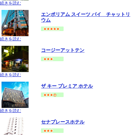
続きを読む
バンコク
スクムビット(プロンポン-オンヌット)
地図
エンポリアム スイーツ バイ チャットリ
--
円～
ウム
続きを読む
バンコク
スクムビット(アソーク-プロンポン手前)
地図
コージーアットテン
--
円～
続きを読む
バンコク
スクムビット(アソーク-プロンポン手前)
地図
ザ キー プレミア ホテル
--
円～
続きを読む
バンコク
スクムビット(ナナ-アソーク手前)
地図
セナプレースホテル
--
円～