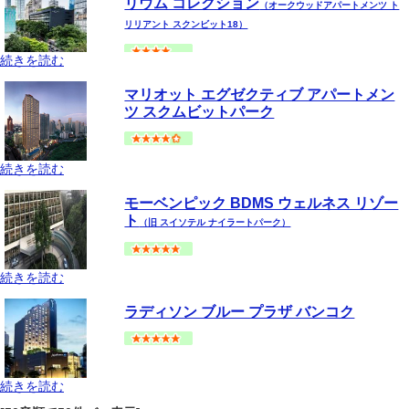
リウム コレクション
（オークウッドアパートメンツ ト
リリアント スクンビット18）
続きを読む
バンコク
スクムビット(アソーク-プロンポン手前)
地図
マリオット エグゼクティブ アパートメン
--
円～
ツ スクムビットパーク
続きを読む
バンコク
スクムビット(アソーク-プロンポン手前)
地図
モーベンピック BDMS ウェルネス リゾー
--
円～
ト
（旧 スイソテル ナイラートパーク）
続きを読む
バンコク
プラトゥーナム
地図
ラディソン ブルー プラザ バンコク
--
円～
続きを読む
バンコク
スクムビット(アソーク-プロンポン手前)
地図