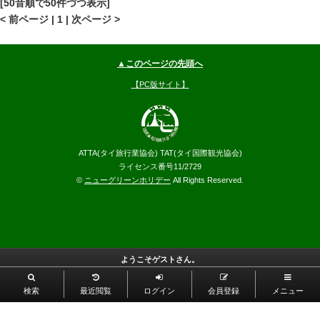
[50音順で50件づつ表示]
--
円～
< 前ページ | 1 | 次ページ >
▲このページの先頭へ
【PC版サイト】
ATTA(タイ旅行業協会) TAT(タイ国際観光協会)
ライセンス番号11/2729
©
ニューグリーンホリデー
All Rights Reserved.
ようこそゲストさん。
検索
最近閲覧
ログイン
会員登録
メニュー