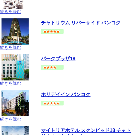
続きを読む
バンコク
シーロム・サトーン
地図
チャトリウム リバーサイド バンコク
--
円～
続きを読む
バンコク
チャオプラヤー川沿い
地図
パークプラザ18
--
円～
続きを読む
バンコク
スクムビット(アソーク-プロンポン手前)
地図
ホリデイイン バンコク
--
円～
続きを読む
バンコク
プラトゥーナム
地図
マイトリアホテル スクンビッド18 チャト
--
円～