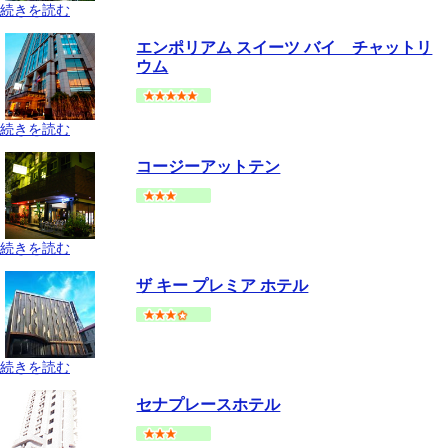
続きを読む
バンコク
スクムビット(プロンポン-オンヌット)
地図
エンポリアム スイーツ バイ チャットリ
--
円～
ウム
続きを読む
バンコク
スクムビット(アソーク-プロンポン手前)
地図
コージーアットテン
--
円～
続きを読む
バンコク
スクムビット(アソーク-プロンポン手前)
地図
ザ キー プレミア ホテル
--
円～
続きを読む
バンコク
スクムビット(ナナ-アソーク手前)
地図
セナプレースホテル
--
円～