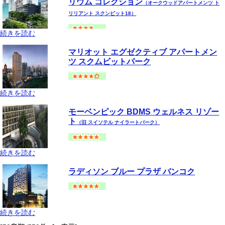
リウム コレクション
（オークウッドアパートメンツ ト
リリアント スクンビット18）
続きを読む
バンコク
スクムビット(アソーク-プロンポン手前)
地図
マリオット エグゼクティブ アパートメン
--
円～
ツ スクムビットパーク
続きを読む
バンコク
スクムビット(アソーク-プロンポン手前)
地図
モーベンピック BDMS ウェルネス リゾー
--
円～
ト
（旧 スイソテル ナイラートパーク）
続きを読む
バンコク
プラトゥーナム
地図
ラディソン ブルー プラザ バンコク
--
円～
続きを読む
バンコク
スクムビット(アソーク-プロンポン手前)
地図