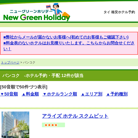
タイ 格安ホテル予約
■弊社からメールが届かないお客様へ(初めてのお客様もご確認下さい)
■料金表のないホテルはお見積りいたします。こちらからお問合せくださ
い！
トップページ
> バンコク
バンコク
-ホテル予約・手配 12件が該当
[50音順で50件づつ表示]
▼50音順
▲料金順
▼ホテルランク順
▲エリア別
▲予約種別
アライズ ホテル スクムビット