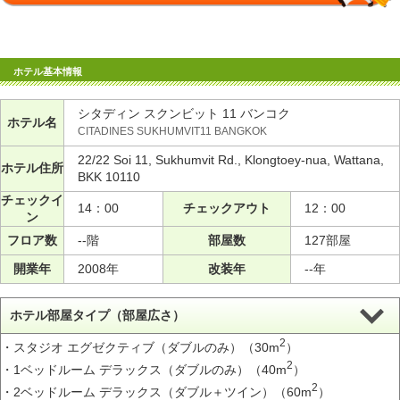
ホテル基本情報
シタディン スクンビット 11 バンコク
ホテル名
CITADINES SUKHUMVIT11 BANGKOK
22/22 Soi 11, Sukhumvit Rd., Klongtoey-nua, Wattana,
ホテル住所
BKK 10110
チェックイ
14：00
チェックアウト
12：00
ン
フロア数
--階
部屋数
127部屋
開業年
2008年
改装年
--年
ホテル部屋タイプ（部屋広さ）
2
・スタジオ エグゼクティブ（ダブルのみ）（30m
）
2
・1ベッドルーム デラックス（ダブルのみ）（40m
）
2
・2ベッドルーム デラックス（ダブル＋ツイン）（60m
）