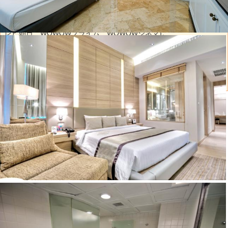
み時にリクエストください。
*日本語放送の視聴が可能となりました(NHK総合、日本テレビ、テ
レビ朝日、WOWOWプライム、WOWOWシネマ)。
*ファミリースイート(2ベッドルーム)は大人4名まで宿泊可能、スク
ンビット界隈の2ベッドルームとしてはお値打ちな価格設定になって
いますので、ご家族旅行のみならず学生旅行など是非ご検討くださ
い。