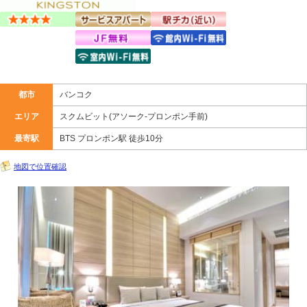
都市
バンコク
エリア
スクムビット(アソーク-プロンポン手前)
最寄駅
BTS プロンポン駅 徒歩10分
地図で位置確認