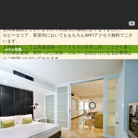
さらに、館内には新しく出来たコンビニエンスストアー「ファミリ
ーマート」、カフェ、レストラン、プール、フィットネスなどの施
設も充実しておりホテル内だけでも十分にお寛ぎいただけます。ホ
テル周辺の徒歩圏内には和洋中華レストラン,NIHONMACHI , A-
SQUARE, K-VILLAGE, BIG -C などのレストラン＆ショッピング複
合商業施設がございますので利便性が格段によくなりました。
ロビーエリア、客室内においてももちろんWIFIアクセス無料でござ
います。
立地条件としては高速道路へのアクセスが非常に良いことから多く
ホテル写真
の日系企業様、郊外へのご出張、ゴルフへお出かけになるお客様よ
りご好評いただいております。
*2018年1月より工事のためプールはご利用できくなりました。
*スタンダードルームにバスタブ付きのお部屋が新設されました(全
72室中30室)。お申込み時にリクエストください。
*デラックス プレミアム スタジオ、JRプレミアム スイート、デラ
ックス スイートの一部はウォシュレット付きのお部屋がございま
す。お申込み時にリクエストください。
*事前確約は不可ですが、無料でアーリーチェックイン(10時)、レイ
トチェックアウト(18時)のリクエストを受付けています。当日の空
室状況によりご希望の場合はお部屋をご利用頂けますので、お申込