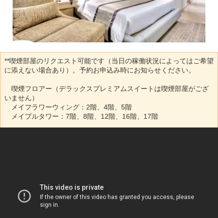
**喫煙部屋のリクエスト可能です（当日の稼働状況によってはご希望
に添えない場合あり）。予約お申込み時にお知らせください。
喫煙フロアー（デラックスプレミアムスイートは喫煙部屋がござ
いません）
メイフラワーウィング：2階、4階、5階
メイプルタワー：7階、8階、12階、16階、17階
プレジデントパークエグゼクティブサービスアパートメントはスク
ンビット24のラマ４世通り側ソイの出口近くにございます。
２０１４年１月にメインロビーが白を基調とした洗練されたデザイ
ンに改装され生まれ変わりました。全238室あるプレジデントパーク
では「メイフラワータワー」と「メイプルタワー」の2つのタワーに
分かれております。通常のホテルの設備に加え、キッチン、冷蔵
庫、電子レンジを完備しております。また２０１４年の2月にロビー
＆ホテル玄関周辺が改装され、非常に美しく白を基調とした洗練さ
れたデザインになっております。