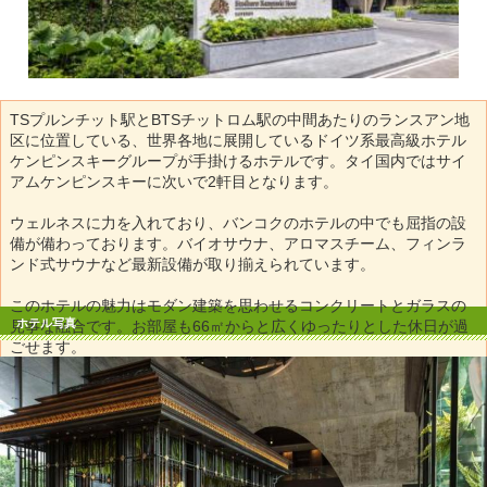
TSプルンチット駅とBTSチットロム駅の中間あたりのランスアン地
区に位置している、世界各地に展開しているドイツ系最高級ホテル
ケンピンスキーグループが手掛けるホテルです。タイ国内ではサイ
アムケンピンスキーに次いで2軒目となります。
ウェルネスに力を入れており、バンコクのホテルの中でも屈指の設
備が備わっております。バイオサウナ、アロマスチーム、フィンラ
ンド式サウナなど最新設備が取り揃えられています。
このホテルの魅力はモダン建築を思わせるコンクリートとガラスの
ホテル写真
見事な融合です。お部屋も66㎡からと広くゆったりとした休日が過
ごせます。
また、優雅な雰囲気が漂うロビーラウンジでは、バンコクのアフタ
ヌーンティーの中でもトップクラスの人気を誇るツリー型アフタヌ
ーンティーが楽しめます。