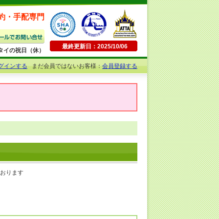
約・手配専門
最終更新日：2025/10/06
日曜・タイの祝日（休）
グインする
まだ会員ではないお客様：
会員登録する
ております