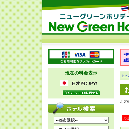
■
■
現在の料金表示
トッ
お客
必