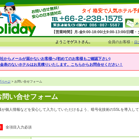
タイ 格安で人気ホテル予
【営業時間】月-金9:00-18:00/土9:00-13:00/
ようこそゲストさん。
会員のお客様：
ロ
弊社からメールが届かないお客様へ(初めてのお客様もご確認下さい)
料金表のないホテルはお見積りいたします。こちらからお問合せください！
プページ
> お問い合せフォーム
お問い合せフォーム
様が個人情報などを安心して入力していただけるよう、暗号化技術のSSLを導入し
須
全項目入力必須