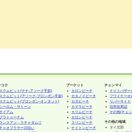
ンコク
プーケット
チェンマイ
スクムビット(ナナ-アソーク手前)
カロンビーチ
ナイトバザー
スクムビット(アソーク-プロンポン手前)
カタノイビーチ
フワイケーオ
スクムビット(プロンポン-オンヌット)
カタビーチ
リバーサイド
シーロム・サトーン
カマラビーチ
旧市街周辺
サイアム
カリムビーチ
その他(チェン
プラトゥーナム
カロンビーチ
その他の地域
ランスアン・ラチャダムリ
スリンビーチ
タイ北部
チャオプラヤー川沿い
ナイトンビーチ