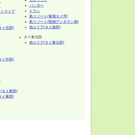
カオラック
イ
パンガー
イ
トラン
ントライア
島リゾート(東側タイ湾)
島リゾート(西側アンダマン海)
イ
他エリア(タイ南部)
タイ北部)
タイ東北部
他エリア(タイ東北部)
タイ中部)
ー
(タイ東部)
タイ東部)