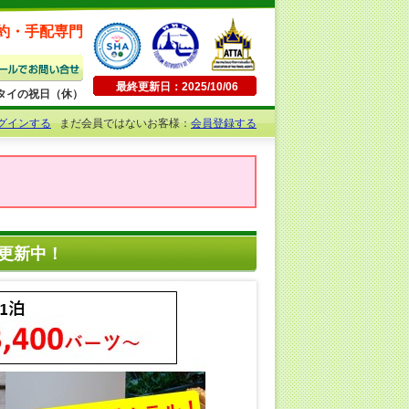
約・手配専門
最終更新日：2025/10/06
日曜・タイの祝日（休）
グインする
まだ会員ではないお客様：
会員登録する
を更新中！