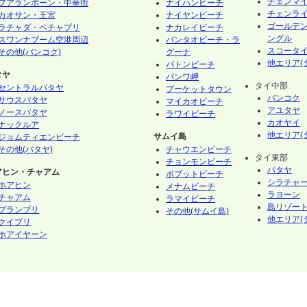
チェンマ
フアランポーン・中華街
ナイハンビーチ
チェンラ
カオサン・王宮
ナイヤンビーチ
ゴールデ
ラチャダ・ペチャブリ
ナカレイビーチ
ングル
スワンナブーム空港周辺
バンタオビーチ・ラ
スコータ
その他(バンコク)
グーナ
他エリア(
パトンビーチ
タヤ
パンワ岬
タイ中部
セントラルパタヤ
プーケットタウン
バンコク
サウスパタヤ
マイカオビーチ
アユタヤ
ノースパタヤ
ラワイビーチ
カオヤイ
ナックルア
他エリア(
サムイ島
ジョムティエンビーチ
その他(パタヤ)
チャウエンビーチ
タイ東部
チョンモンビーチ
パタヤ
アヒン・チャアム
ボプットビーチ
シラチャ
ホアヒン
メナムビーチ
ラヨーン
チャアム
ラマイビーチ
島リゾート
プランブリ
その他(サムイ島)
他エリア(
クイブリ
ホアイヤーン