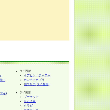
タイ西部
ホアヒン・チャアム
ル
カンチャナブリ
通り
他エリア(タイ西部)
タイ南部
マイ)
プーケット
サムイ島
クラビ